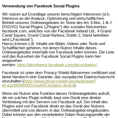
Verwendung von Facebook Social Plugins
Wir nutzen auf Grundlage unserer berechtigten Interessen (d.h.
Interesse an der Analyse, Optimierung und wirtschaftlichem
Betrieb unseres Onlineangebotes im Sinne des Art. 6 Abs. 1 lit. f.
DSGVO) Social Plugins („Plugins“) des sozialen Netzwerkes
facebook.com, welches von der Facebook Ireland Ltd., 4 Grand
Canal Square, Grand Canal Harbour, Dublin 2, Irland betrieben
wird („Facebook“).
Hierzu können z.B. Inhalte wie Bilder, Videos oder Texte und
Schaltflächen gehören, mit denen Nutzer Inhalte dieses
Onlineangebotes innerhalb von Facebook teilen können. Die Liste
und das Aussehen der Facebook Social Plugins kann hier
eingesehen
werden:
https://developers.facebook.com/docs/plugins/
.
Facebook ist unter dem Privacy-Shield-Abkommen zertifiziert und
bietet hierdurch eine Garantie, das europäische Datenschutzrecht
einzuhalten (
https://www.privacyshield.gov/participant?
id=a2zt0000000GnywAAC&status=Active
).
Wenn ein Nutzer eine Funktion dieses Onlineangebotes aufruft,
die ein solches Plugin enthält, baut sein Gerät eine direkte
Verbindung mit den Servern von Facebook auf. Der Inhalt des
Plugins wird von Facebook direkt an das Gerät des Nutzers
übermittelt und von diesem in das Onlineangebot eingebunden.
Dabei können aus den verarbeiteten Daten Nutzungsprofile der