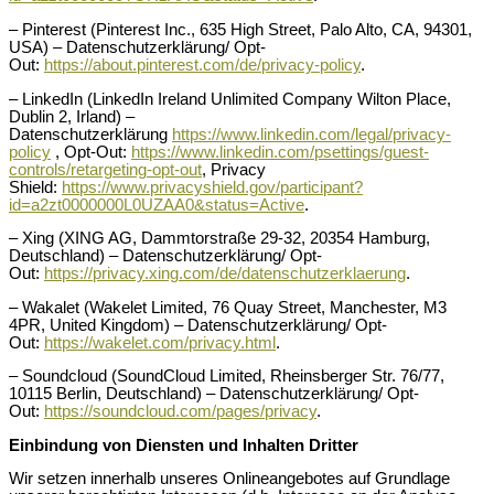
– Pinterest (Pinterest Inc., 635 High Street, Palo Alto, CA, 94301,
USA) – Datenschutzerklärung/ Opt-
Out:
https://about.pinterest.com/de/privacy-policy
.
– LinkedIn (LinkedIn Ireland Unlimited Company Wilton Place,
Dublin 2, Irland) –
Datenschutzerklärung
https://www.linkedin.com/legal/privacy-
policy
, Opt-Out:
https://www.linkedin.com/psettings/guest-
controls/retargeting-opt-out
, Privacy
Shield:
https://www.privacyshield.gov/participant?
id=a2zt0000000L0UZAA0&status=Active
.
– Xing (XING AG, Dammtorstraße 29-32, 20354 Hamburg,
Deutschland) – Datenschutzerklärung/ Opt-
Out:
https://privacy.xing.com/de/datenschutzerklaerung
.
– Wakalet (Wakelet Limited, 76 Quay Street, Manchester, M3
4PR, United Kingdom) – Datenschutzerklärung/ Opt-
Out:
https://wakelet.com/privacy.html
.
– Soundcloud (SoundCloud Limited, Rheinsberger Str. 76/77,
10115 Berlin, Deutschland) – Datenschutzerklärung/ Opt-
Out:
https://soundcloud.com/pages/privacy
.
Einbindung von Diensten und Inhalten Dritter
Wir setzen innerhalb unseres Onlineangebotes auf Grundlage