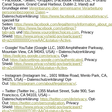
– Facebook, -Seiten, -Gruppen, (Facebook Ireland Ltd., 4 Grand
Canal Square, Grand Canal Harbour, Dublin 2, Irland) auf
Grundlage einer
Vereinbarung über gemeinsame Verarbeitung
personenbezogener Daten
–
Datenschutzerklärung:
https://www.facebook.com/about/privacy/
,
speziell für
Seiten:
https://www.facebook.com/legal/terms/information_about_p
Opt-Out:
https://www.facebook.com/settings?
tab=ads
und
http://www.youronlinechoices.com
, Privacy
Shield:
https://www.privacyshield.gov/participant?
id=a2zt0000000GnywAAC&status=Active
.
– Google/ YouTube (Google LLC, 1600 Amphitheatre Parkway,
Mountain View, CA 94043, USA) – Datenschutzerklärung:
https://policies.google.com/privacy
, Opt-
Out:
https://adssettings.google.com/authenticated
, Privacy
Shield:
https://www.privacyshield.gov/participant?
id=a2zt000000001L5AAI&status=Active
.
– Instagram (Instagram Inc., 1601 Willow Road, Menlo Park, CA,
94025, USA) – Datenschutzerklärung/ Opt-
Out:
http://instagram.com/about/legal/privacy/
.
– Twitter (Twitter Inc., 1355 Market Street, Suite 900, San
Francisco, CA 94103, USA) –
Datenschutzerklärung:
https://twitter.com/de/privacy
, Opt-
Out:
https://twitter.com/personalization
, Privacy
Shield:
https://www.privacyshield.gov/participant?
id=a2zt0000000TORzAAO&status=Active
.