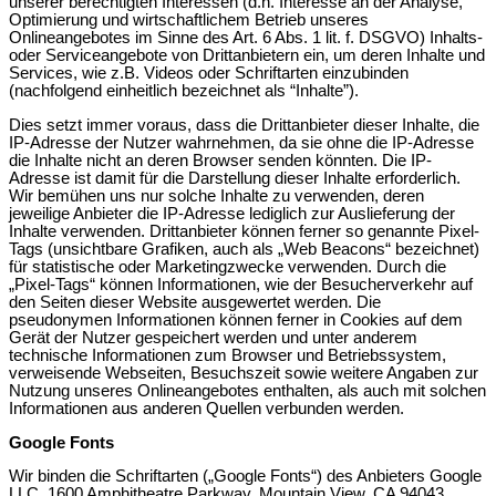
unserer berechtigten Interessen (d.h. Interesse an der Analyse,
Optimierung und wirtschaftlichem Betrieb unseres
Onlineangebotes im Sinne des Art. 6 Abs. 1 lit. f. DSGVO) Inhalts-
oder Serviceangebote von Drittanbietern ein, um deren Inhalte und
Services, wie z.B. Videos oder Schriftarten einzubinden
(nachfolgend einheitlich bezeichnet als “Inhalte”).
Dies setzt immer voraus, dass die Drittanbieter dieser Inhalte, die
IP-Adresse der Nutzer wahrnehmen, da sie ohne die IP-Adresse
die Inhalte nicht an deren Browser senden könnten. Die IP-
Adresse ist damit für die Darstellung dieser Inhalte erforderlich.
Wir bemühen uns nur solche Inhalte zu verwenden, deren
jeweilige Anbieter die IP-Adresse lediglich zur Auslieferung der
Inhalte verwenden. Drittanbieter können ferner so genannte Pixel-
Tags (unsichtbare Grafiken, auch als „Web Beacons“ bezeichnet)
für statistische oder Marketingzwecke verwenden. Durch die
„Pixel-Tags“ können Informationen, wie der Besucherverkehr auf
den Seiten dieser Website ausgewertet werden. Die
pseudonymen Informationen können ferner in Cookies auf dem
Gerät der Nutzer gespeichert werden und unter anderem
technische Informationen zum Browser und Betriebssystem,
verweisende Webseiten, Besuchszeit sowie weitere Angaben zur
Nutzung unseres Onlineangebotes enthalten, als auch mit solchen
Informationen aus anderen Quellen verbunden werden.
Google Fonts
Wir binden die Schriftarten („Google Fonts“) des Anbieters Google
LLC, 1600 Amphitheatre Parkway, Mountain View, CA 94043,