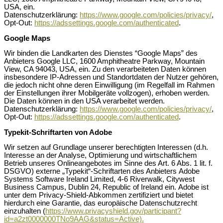
USA, ein.
Datenschutzerklärung:
https://www.google.com/policies/privacy/
,
Opt-Out:
https://adssettings.google.com/authenticated
.
Google Maps
Wir binden die Landkarten des Dienstes “Google Maps” des
Anbieters Google LLC, 1600 Amphitheatre Parkway, Mountain
View, CA 94043, USA, ein. Zu den verarbeiteten Daten können
insbesondere IP-Adressen und Standortdaten der Nutzer gehören,
die jedoch nicht ohne deren Einwilligung (im Regelfall im Rahmen
der Einstellungen ihrer Mobilgeräte vollzogen), erhoben werden.
Die Daten können in den USA verarbeitet werden.
Datenschutzerklärung:
https://www.google.com/policies/privacy/
,
Opt-Out:
https://adssettings.google.com/authenticated
.
Typekit-Schriftarten von Adobe
Wir setzen auf Grundlage unserer berechtigten Interessen (d.h.
Interesse an der Analyse, Optimierung und wirtschaftlichem
Betrieb unseres Onlineangebotes im Sinne des Art. 6 Abs. 1 lit. f.
DSGVO) externe „Typekit“-Schriftarten des Anbieters Adobe
Systems Software Ireland Limited, 4-6 Riverwalk, Citywest
Business Campus, Dublin 24, Republic of Ireland ein. Adobe ist
unter dem Privacy-Shield-Abkommen zertifiziert und bietet
hierdurch eine Garantie, das europäische Datenschutzrecht
einzuhalten (
https://www.privacyshield.gov/participant?
id=a2zt0000000TNo9AAG&status=Active).