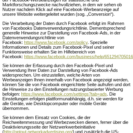
der Facebook-Werbeanzeigen für statistische und
Marktforschungszwecke nachvollziehen, in dem wir sehen ob
Nutzer nachdem Klick auf eine Facebook-Werbeanzeige auf
unsere Website weitergeleitet wurden (sog. „Conversion“).
Die Verarbeitung der Daten durch Facebook erfolgt im Rahmen
von Facebooks Datenverwendungsrichtlinie. Dementsprechend
generelle Hinweise zur Darstellung von Facebook-Ads, in der
Datenverwendungsrichtlinie von
Facebook:
https://www.facebook.com/policy
. Spezielle
Informationen und Details zum Facebook-Pixel und seiner
Funktionsweise erhalten Sie im Hilfebereich von
Facebook:
https://www.facebook.com/business/help/65129470501
Sie können der Erfassung durch den Facebook-Pixel und
Verwendung Ihrer Daten zur Darstellung von Facebook-Ads
widersprechen. Um einzustellen, welche Arten von
Werbeanzeigen Ihnen innerhalb von Facebook angezeigt werden,
können Sie die von Facebook eingerichtete Seite aufrufen und dort
die Hinweise zu den Einstellungen nutzungsbasierter Werbung
befolgen:
https://www.facebook.com/settings?tab=ads
. Die
Einstellungen erfolgen plattformunabhängig, d.h. sie werden für
alle Geräte, wie Desktopcomputer oder mobile Geräte
übernommen.
Sie können dem Einsatz von Cookies, die der
Reichweitenmessung und Werbezwecken dienen, ferner über die
Deaktivierungsseite der Netzwerkwerbeinitiative
(
http://optout.networkadvertising.org/
) und zusätzlich die US-