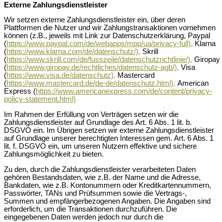
Externe Zahlungsdienstleister
Wir setzen externe Zahlungsdienstleister ein, über deren
Plattformen die Nutzer und wir Zahlungstransaktionen vornehmen
können (z.B., jeweils mit Link zur Datenschutzerklärung, Paypal
(
https://www.paypal.com/de/webapps/mpp/ua/privacy-full),
Klarna
(
https://www.klarna.com/de/datenschutz/),
Skrill
(
https://www.skrill.com/de/fusszeile/datenschutzrichtlinie/),
Giropay
(
https://www.giropay.de/rechtliches/datenschutz-agb/),
Visa
(
https://www.visa.de/datenschutz),
Mastercard
(
https://www.mastercard.de/de-de/datenschutz.html),
American
Express (
https://www.americanexpress.com/de/content/privacy-
policy-statement.html)
Im Rahmen der Erfüllung von Verträgen setzen wir die
Zahlungsdienstleister auf Grundlage des Art. 6 Abs. 1 lit. b.
DSGVO ein. Im Übrigen setzen wir externe Zahlungsdienstleister
auf Grundlage unserer berechtigten Interessen gem. Art. 6 Abs. 1
lit. f. DSGVO ein, um unseren Nutzern effektive und sichere
Zahlungsmöglichkeit zu bieten.
Zu den, durch die Zahlungsdienstleister verarbeiteten Daten
gehören Bestandsdaten, wie z.B. der Name und die Adresse,
Bankdaten, wie z.B. Kontonummern oder Kreditkartennummern,
Passwörter, TANs und Prüfsummen sowie die Vertrags-,
Summen und empfängerbezogenen Angaben. Die Angaben sind
erforderlich, um die Transaktionen durchzuführen. Die
eingegebenen Daten werden jedoch nur durch die