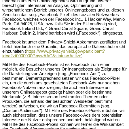
Innerhalb unseres Onlineangebotes wird aufgrund unserer
berechtigten Interessen an Analyse, Optimierung und
wirtschaftlichem Betrieb unseres Onlineangebotes und zu diesen
Zwecken das sog. „Facebook-Pixel“ des sozialen Netzwerkes
Facebook, welches von der Facebook Inc., 1 Hacker Way, Menlo
Park, CA 94025, USA, bzw. falls Sie in der EU ansässig sind,
Facebook Ireland Ltd., 4 Grand Canal Square, Grand Canal
Harbour, Dublin 2, Irland betrieben wird („Facebook“), eingesetzt.
Facebook ist unter dem Privacy-Shield-Abkommen zertifiziert und
bietet hierdurch eine Garantie, das europäische Datenschutzrecht
einzuhalten (
https://www.privacyshield.gov/participant?
id=a2zt0000000GnywAAC&status=Active
).
Mit Hilfe des Facebook-Pixels ist es Facebook zum einen
möglich, die Besucher unseres Onlineangebotes als Zielgruppe für
die Darstellung von Anzeigen (sog. „Facebook-Ads“) zu
bestimmen. Dementsprechend setzen wir das Facebook-Pixel
ein, um die durch uns geschalteten Facebook-Ads nur solchen
Facebook-Nutzern anzuzeigen, die auch ein Interesse an
unserem Onlineangebot gezeigt haben oder die bestimmte
Merkmale (z.B. Interessen an bestimmten Themen oder
Produkten, die anhand der besuchten Webseiten bestimmt
werden) aufweisen, die wir an Facebook übermitteln (sog.
„Custom Audiences“). Mit Hilfe des Facebook-Pixels möchten wir
auch sicherstellen, dass unsere Facebook-Ads dem potentiellen
Interesse der Nutzer entsprechen und nicht belästigend wirken.
Mit Hilfe des Facebook-Pixels können wir ferner die Wirksamkeit